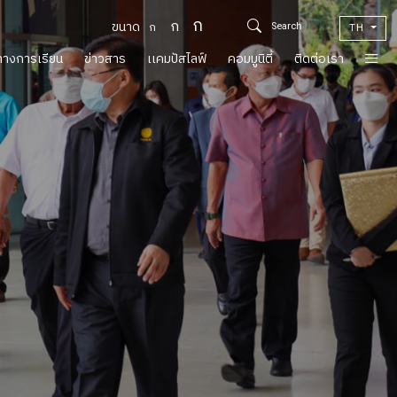
ก
ก
ขนาด
ก
TH
์ทางการเรียน
ข่าวสาร
เเคมปัสไลฟ์
คอมมูนิตี้
ติดต่อเรา