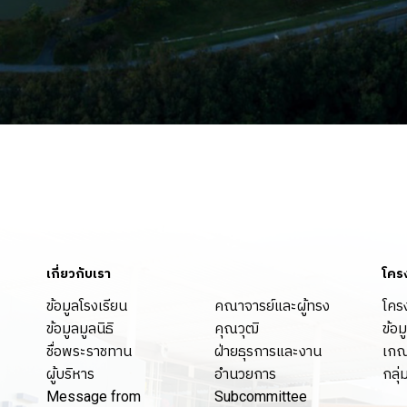
เกี่ยวกับเรา
โคร
ข้อมูลโรงเรียน
คณาจารย์และผู้ทรง
โคร
ข้อมูลมูลนิธิ
คุณวุฒิ
ข้อม
ชื่อพระราชทาน
ฝ่ายธุรการและงาน
เกณ
ผู้บริหาร
อำนวยการ
กลุ่
Message from
Subcommittee