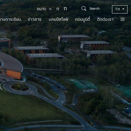
ก
ก
ขนาด
ก
TH
์ทางการเรียน
ข่าวสาร
เเคมปัสไลฟ์
คอมมูนิตี้
ติดต่อเรา