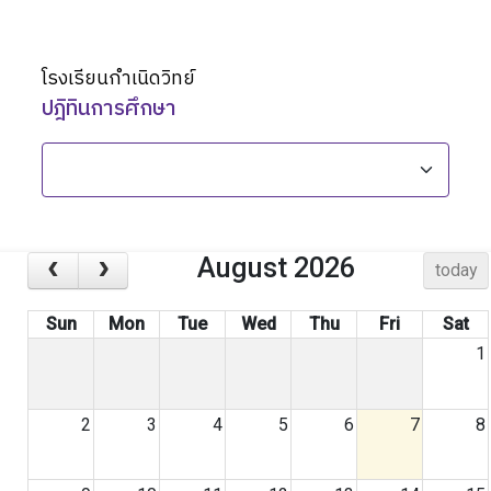
TH
เกี่ยวกับเรา
โรงเรียนกำเนิดวิทย์
Academic
ปฎิทินการศึกษา
วิจัยผลสัมฤทธิ์ทางการเรียน
ข่าวสาร
เเคมปัสไลฟ์
August 2026
today
คอมมูนิตี้
Sun
Mon
Tue
Wed
Thu
Fri
Sat
1
ติดต่อเรา
alumni
2
3
4
5
6
7
8
ปฏิทินโรงเรียน