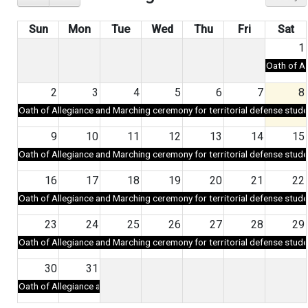
ปฎิทินการศึกษา
Sun
Mon
Tue
Wed
Thu
Fri
Sat
1
Oath of Al
2
3
4
5
6
7
8
Oath of Allegiance and Marching ceremony for territorial defense stud
9
10
11
12
13
14
15
Oath of Allegiance and Marching ceremony for territorial defense stud
16
17
18
19
20
21
22
Oath of Allegiance and Marching ceremony for territorial defense stud
23
24
25
26
27
28
29
Oath of Allegiance and Marching ceremony for territorial defense stud
30
31
Oath of Allegiance and Marching ceremony for territorial defense stud