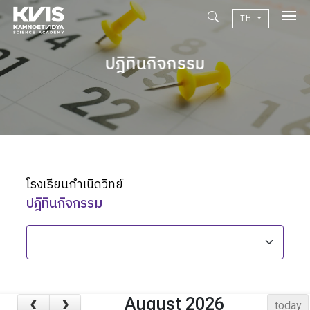
TH
เกี่ยวกับเรา
Academic
ปฎิทินกิจกรรม
วิจัยผลสัมฤทธิ์ทางการเรียน
ข่าวสาร
เเคมปัสไลฟ์
โรงเรียนกำเนิดวิทย์
คอมมูนิตี้
ปฎิทินกิจกรรม
ติดต่อเรา
alumni
ปฏิทินโรงเรียน
August 2026
today