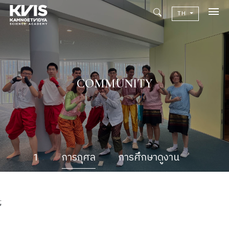
TH
เกี่ยวกับเรา
Academic
วิจัยผลสัมฤทธิ์ทางการเรียน
COMMUNITY
ข่าวสาร
เเคมปัสไลฟ์
คอมมูนิตี้
1
การกุศล
การศึกษาดูงาน
ติดต่อเรา
alumni
;
ปฏิทินโรงเรียน