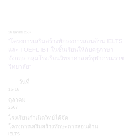
TH
เกี่ยวกับเรา
Academic
16 ตุลาคม 2567
“โครงการเสริมสร้างทักษะการสอนด้าน IELTS
วิจัยผลสัมฤทธิ์ทางการเรียน
และ TOEFL IBT ในชั้นเรียนให้กับครูภาษาอังกฤษ
ข่าวสาร
กลุ่มโรงเรียนวิทยาศาสตร์จุฬาภรณราชวิทยาลัย”
เเคมปัสไลฟ์
วันที่
15-16
คอมมูนิตี้
ตุลาคม
ติดต่อเรา
2567
โรงเรียนกำเนิดวิทย์ได้จัด
alumni
โครงการเสริมสร้างทักษะการสอนด้าน
IELTS
ปฏิทินโรงเรียน
และ