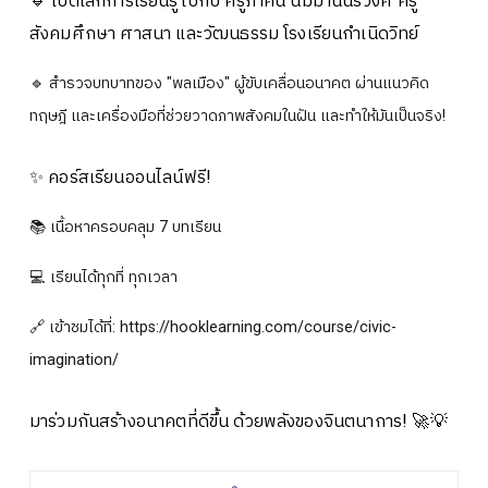
🔹 เปิดโลกการเรียนรู้ไปกับ ครูภาคิน นิมมานนรวงศ์ ครู
ปฎิทินการศึกษา
สังคมศึกษา ศาสนา และวัฒนธรรม โรงเรียนกำเนิดวิทย์
🔹 สำรวจบทบาทของ "พลเมือง" ผู้ขับเคลื่อนอนาคต ผ่านแนวคิด
ทฤษฎี และเครื่องมือที่ช่วยวาดภาพสังคมในฝัน และทำให้มันเป็นจริง!
✨ คอร์สเรียนออนไลน์ฟรี!
📚 เนื้อหาครอบคลุม 7 บทเรียน
💻 เรียนได้ทุกที่ ทุกเวลา
🔗 เข้าชมได้ที่: https://hooklearning.com/course/civic-
imagination/
มาร่วมกันสร้างอนาคตที่ดีขึ้น ด้วยพลังของจินตนาการ! 🚀💡