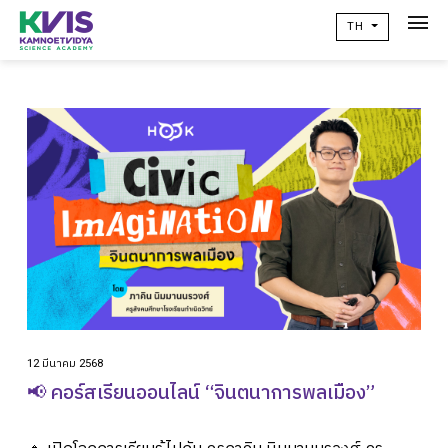
TH
เกี่ยวกับเรา
Academic
วิจัยผลสัมฤทธิ์ทางการเรียน
ข่าวสาร
เเคมปัสไลฟ์
คอมมูนิตี้
ติดต่อเรา
12 มีนาคม 2568
alumni
📢 คอร์สเรียนออนไลน์ “จินตนาการพลเมือง”
ปฏิทินโรงเรียน