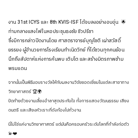
ปฎิทินการศึกษา
งาน 31st ICYS และ 8th KVIS-ISF ได้จบลงอย่างอบอุ่น 🌟
ท่ามกลางแสงไฟในหอประชุมธงชัย ชิวปรีชา
ซึ่งมีการกล่าวปิดงานโดย ศาสตราจารย์บุญโชติ เผ่าสวัสดิ์
ยรรยง ผู้อำนวยการโรงเรียนกำเนิดวิทย์ ที่ได้ชวนทุกคนย้อน
นึกถึงสัปดาห์แห่งการค้นพบ เติบโต และสร้างมิตรภาพข้าม
พรมแดน
จากนั้นเป็นพิธีมอบรางวัลให้กับผลงานวิจัยยอดเยี่ยมในแต่ละสาขาทาง
วิทยาศาสตร์ 🏆🌍
ปิดท้ายด้วยงานเลี้ยงอำลาสุดประทับใจ ทั้งการแสดงวัฒนธรรม เสียง
ดนตรี และเสียงหัวเราะที่ดังก้องไปทั่วงาน
นี่ไม่ใช่แค่งานวิทยาศาสตร์ แต่มันคือครอบครัวระดับโลกที่กำลังก่อตัว
💫❤️