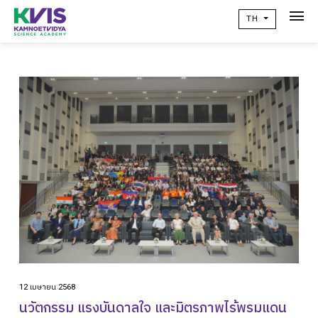
TH
เกี่ยวกับเรา
Academic
วิจัยผลสัมฤทธิ์ทางการเรียน
ข่าวสาร
เเคมปัสไลฟ์
คอมมูนิตี้
ติดต่อเรา
alumni
12 เมษายน 2568
ปฏิทินโรงเรียน
นวัตกรรม แรงบันดาลใจ และมิตรภาพไร้พรมแดน