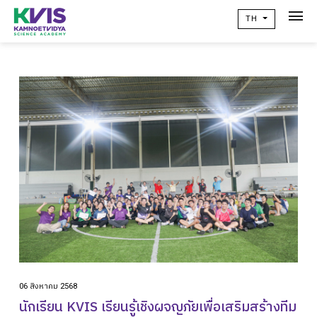
TH
เกี่ยวกับเรา
Academic
วิจัยผลสัมฤทธิ์ทางการเรียน
ข่าวสาร
เเคมปัสไลฟ์
คอมมูนิตี้
ติดต่อเรา
alumni
06 สิงหาคม 2568
ปฏิทินโรงเรียน
นักเรียน KVIS เรียนรู้เชิงผจญภัยเพื่อเสริมสร้างทีม