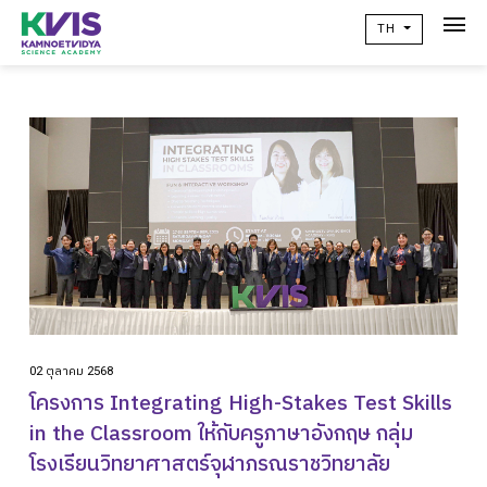
TH
เกี่ยวกับเรา
Academic
วิจัยผลสัมฤทธิ์ทางการเรียน
ข่าวสาร
เเคมปัสไลฟ์
คอมมูนิตี้
ติดต่อเรา
02 ตุลาคม 2568
โครงการ Integrating High-Stakes Test Skills
alumni
in the Classroom ให้กับครูภาษาอังกฤษ กลุ่ม
ปฏิทินโรงเรียน
โรงเรียนวิทยาศาสตร์จุฬาภรณราชวิทยาลัย