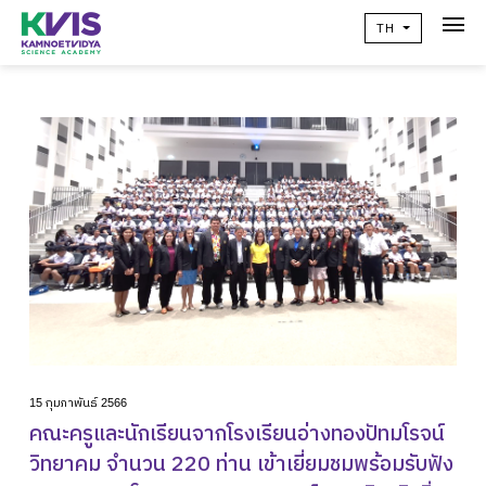
TH
เกี่ยวกับเรา
Academic
วิจัยผลสัมฤทธิ์ทางการเรียน
ข่าวสาร
เเคมปัสไลฟ์
คอมมูนิตี้
ติดต่อเรา
alumni
15 กุมภาพันธ์ 2566
คณะครูและนักเรียนจากโรงเรียนอ่างทองปัทมโรจน์
ปฏิทินโรงเรียน
วิทยาคม จำนวน 220 ท่าน เข้าเยี่ยมชมพร้อมรับฟัง