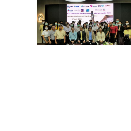
แชร์
;