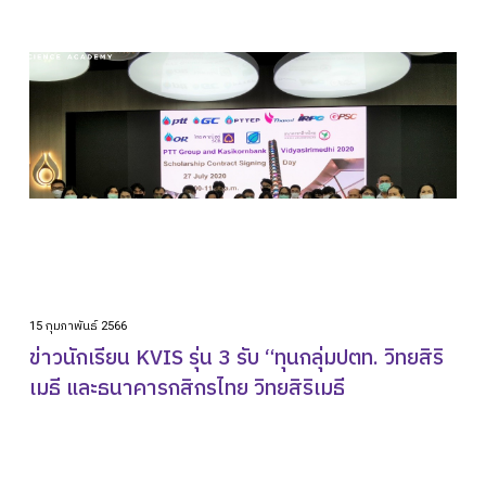
TH
เกี่ยวกับเรา
Academic
วิจัยผลสัมฤทธิ์ทางการเรียน
ข่าวสาร
เเคมปัสไลฟ์
คอมมูนิตี้
15 กุมภาพันธ์ 2566
ติดต่อเรา
ข่าวนักเรียน KVIS รุ่น 3 รับ “ทุนกลุ่มปตท. วิทยสิริ
เมธี และธนาคารกสิกรไทย วิทยสิริเมธี
alumni
ปฏิทินโรงเรียน