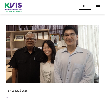
TH
เกี่ยวกับเรา
Academic
วิจัยผลสัมฤทธิ์ทางการเรียน
ข่าวสาร
เเคมปัสไลฟ์
คอมมูนิตี้
ติดต่อเรา
alumni
15 กุมภาพันธ์ 2566
-
ปฏิทินโรงเรียน