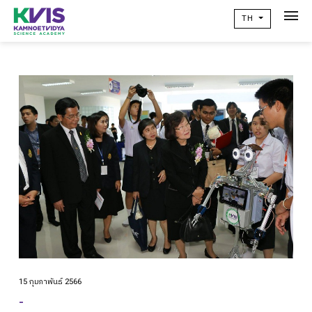
TH
เกี่ยวกับเรา
Academic
วิจัยผลสัมฤทธิ์ทางการเรียน
ข่าวสาร
เเคมปัสไลฟ์
คอมมูนิตี้
ติดต่อเรา
alumni
15 กุมภาพันธ์ 2566
ปฏิทินโรงเรียน
-