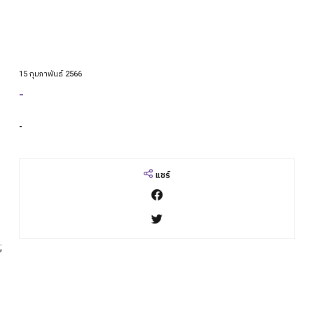
TH
เกี่ยวกับเรา
Academic
15 กุมภาพันธ์ 2566
-
วิจัยผลสัมฤทธิ์ทางการเรียน
ข่าวสาร
-
เเคมปัสไลฟ์
แชร์
คอมมูนิตี้
ติดต่อเรา
;
alumni
ปฏิทินโรงเรียน